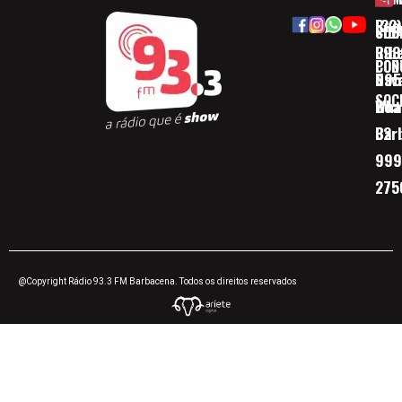
Rua
(32)
SOB
CID
Ribe
393
CON
POD
Nav
095
SOC
Boa 
Wha
Bar
32
999
275
@Copyright Rádio 93.3 FM Barbacena. Todos os direitos reservados