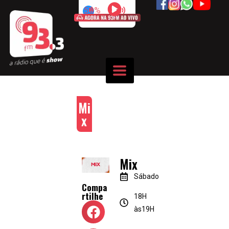
50%
Mi
x
Mix
Sábado
Compa
rtilhe
18H
às19H