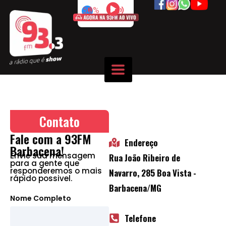
50%
Contato
Fale com a 93FM
Endereço
Barbacena!
Envie sua mensagem
Rua João Ribeiro de
para a gente que
responderemos o mais
Navarro, 285 Boa Vista -
rápido possivel.
Barbacena/MG
Nome Completo
Telefone