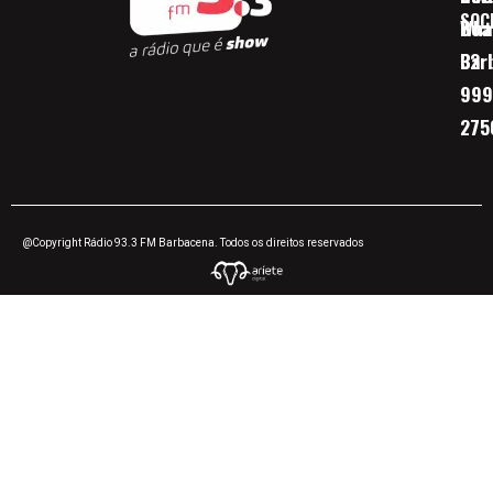
SOC
Boa 
Wha
Bar
32
999
275
@Copyright Rádio 93.3 FM Barbacena. Todos os direitos reservados