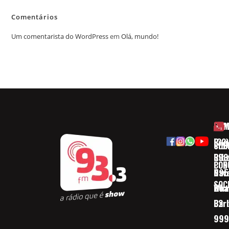
Comentários
Um comentarista do WordPress
em
Olá, mundo!
HOM
ESP
Rua
(32)
SOB
CID
Ribe
393
CON
POD
Nav
095
SOC
Boa 
Wha
Bar
32
999