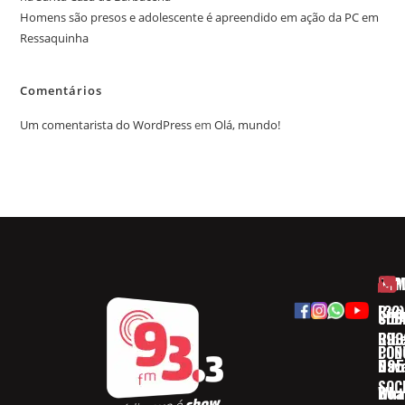
Homens são presos e adolescente é apreendido em ação da PC em
Ressaquinha
Comentários
Um comentarista do WordPress
em
Olá, mundo!
HOM
ESP
Rua
(32)
SOB
CID
Ribe
393
CON
POD
Nav
095
SOC
Boa 
Wha