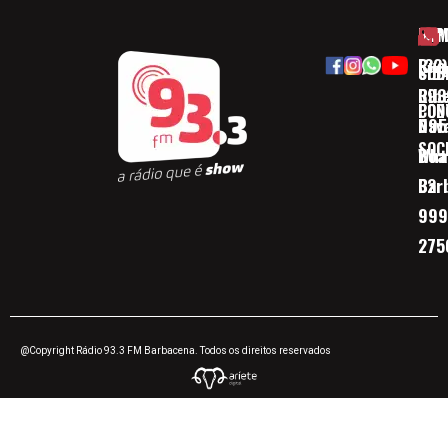
HOM
ESP
Rua
(32)
SOB
CID
Ribe
393
CON
POD
Nav
095
SOC
Boa 
Wha
Bar
32
999
275
@Copyright Rádio 93.3 FM Barbacena. Todos os direitos reservados