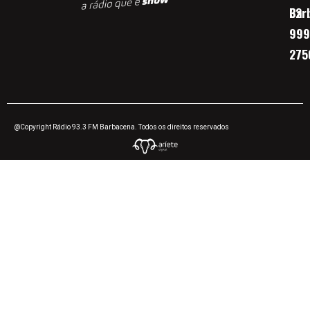
Bar
32
999
275
@Copyright Rádio 93.3 FM Barbacena. Todos os direitos reservados