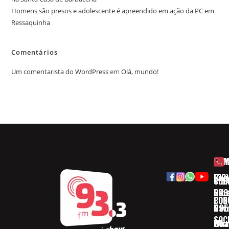
Homens são presos e adolescente é apreendido em ação da PC em
Ressaquinha
Comentários
Um comentarista do WordPress
em
Olá, mundo!
HOM
ESP
Rua
(32)
SOB
CID
Ribe
393
CON
POD
Nav
095
SOC
Boa 
Wha