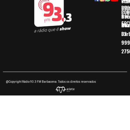
SOB
CID
Ribe
393
CON
POD
Nav
095
SOC
Boa 
Wha
Bar
32
999
275
@Copyright Rádio 93.3 FM Barbacena. Todos os direitos reservados