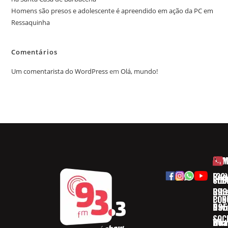
Homens são presos e adolescente é apreendido em ação da PC em
Ressaquinha
Comentários
Um comentarista do WordPress
em
Olá, mundo!
HOM
ESP
Rua
(32)
SOB
CID
Ribe
393
CON
POD
Nav
095
SOC
Boa 
Wha