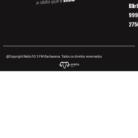
Bar
32
999
275
@Copyright Rádio 93.3 FM Barbacena. Todos os direitos reservados