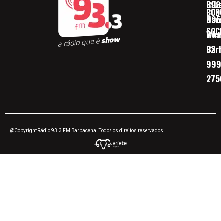
Ribe
393
CON
POD
Nav
095
SOC
Boa 
Wha
Bar
32
999
275
@Copyright Rádio 93.3 FM Barbacena. Todos os direitos reservados