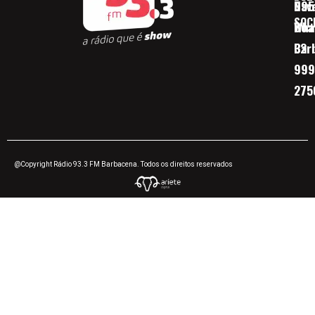
Nav
095
SOC
Boa 
Wha
Bar
32
999
275
@Copyright Rádio 93.3 FM Barbacena. Todos os direitos reservados