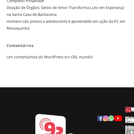
Complexo Hospitalar
Doação de Órgãos: Gesto de Amor Transforma Luto em Esperança
na Santa Casa de Barbacena
Homens são presos e adolescente é apreendido em ação da PC em
Ressaquinha
Comentários
Um comentarista do WordPress
em
Olá, mundo!
HOM
ESP
Rua
(32)
SOB
CID
Ribe
393
CON
POD