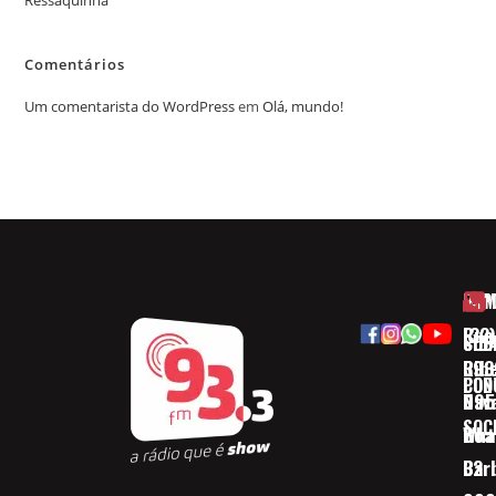
Comentários
Um comentarista do WordPress
em
Olá, mundo!
HOM
ESP
Rua
(32)
SOB
CID
Ribe
393
CON
POD
Nav
095
SOC
Boa 
Wha
Bar
32