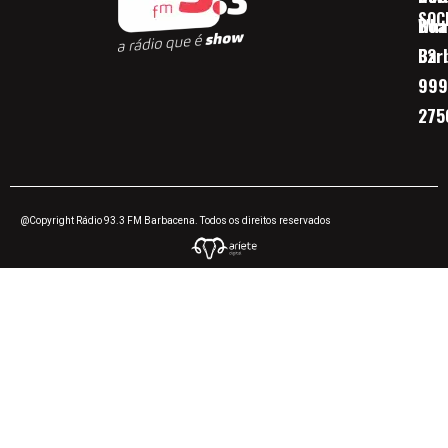
SOC
Boa 
Wha
Bar
32
999
275
@Copyright Rádio 93.3 FM Barbacena. Todos os direitos reservados