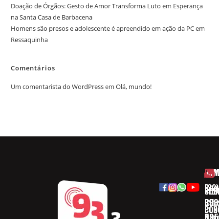
Doação de Órgãos: Gesto de Amor Transforma Luto em Esperança
na Santa Casa de Barbacena
Homens são presos e adolescente é apreendido em ação da PC em
Ressaquinha
Comentários
Um comentarista do WordPress
em
Olá, mundo!
HOM
ESP
Rua
(32)
SOB
CID
Ribe
393
CON
POD
Nav
095