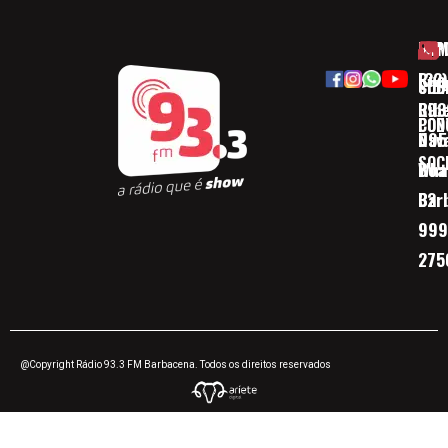
HOM
ESP
Rua
(32)
SOB
CID
Ribe
393
CON
POD
Nav
095
SOC
Boa 
Wha
Bar
32
999
275
@Copyright Rádio 93.3 FM Barbacena. Todos os direitos reservados