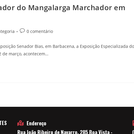
riador do Mangalarga Marchador em
tegoria
0 comentário
posição Senador Bias, em Barbacena, a Exposição Especializada d
22 de março, acontecem…
TES
Endereço
Rua João Ribeiro de Navarro, 285 Boa Vista -