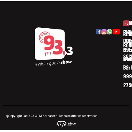
HOM
ESP
Rua
(32)
SOB
CID
Ribe
393
CON
POD
Nav
095
SOC
Boa 
Wha
Bar
32
999
275
@Copyright Rádio 93.3 FM Barbacena. Todos os direitos reservados