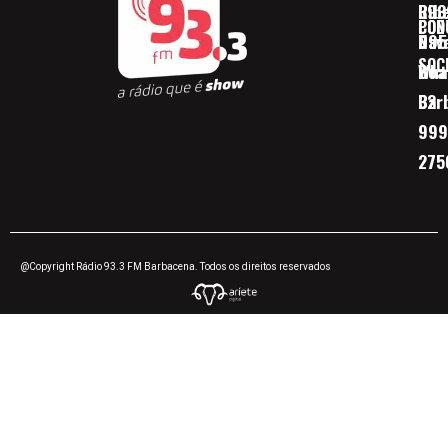
Ribe
393
CON
POD
Nav
095
SOC
Boa 
Wha
Bar
32
999
275
@Copyright Rádio 93.3 FM Barbacena. Todos os direitos reservados