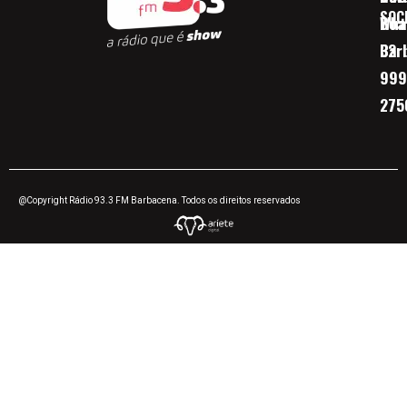
SOC
Boa 
Wha
Bar
32
999
275
@Copyright Rádio 93.3 FM Barbacena. Todos os direitos reservados