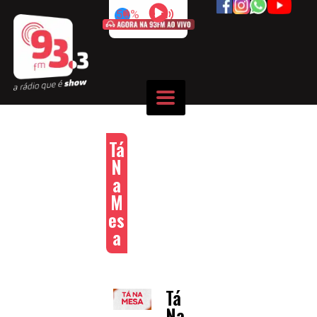
50%
Tá
N
a
M
es
a
Tá
Na