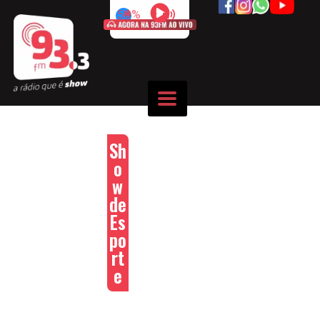
50%
Sh
o
w
de
Es
po
rt
e