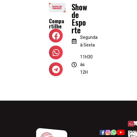
Show
de
Espo
Compa
rtilhe
rte
Segunda
à Sexta
11H30
às
12H
HOM
ESP
Rua
(32)
SOB
CID