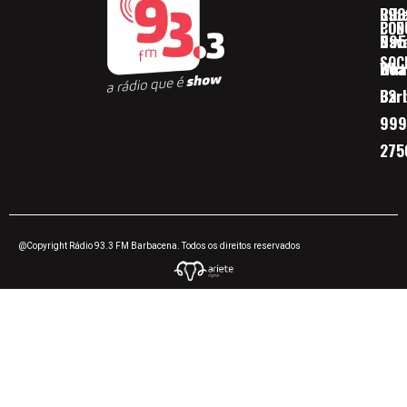
Ribe
393
CON
POD
Nav
095
SOC
Boa 
Wha
Bar
32
999
275
@Copyright Rádio 93.3 FM Barbacena. Todos os direitos reservados