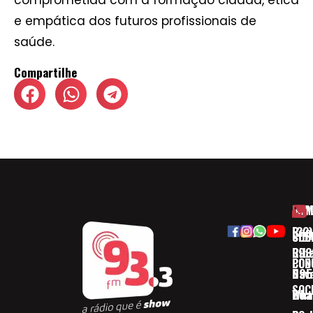
comprometida com a formação cidadã, ética
e empática dos futuros profissionais de
saúde.
Compartilhe
HOM
ESP
Rua
(32)
SOB
CID
Ribe
393
CON
POD
Nav
095
SOC
Boa 
Wha