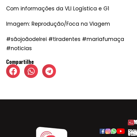
Com informações da VLI Logística e G1
Imagem: Reprodução/Foca na Viagem
#sãojoãodelrei #tiradentes #mariafumaça
#noticias
Compartilhe
HOM
ESP
Rua
(32)
SOB
CID