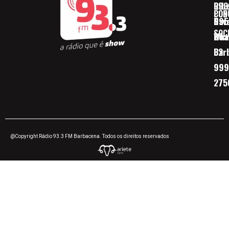
Ribe
393
CON
POD
Nav
095
SOC
Boa 
Wha
Bar
32
999
275
@Copyright Rádio 93.3 FM Barbacena. Todos os direitos reservados