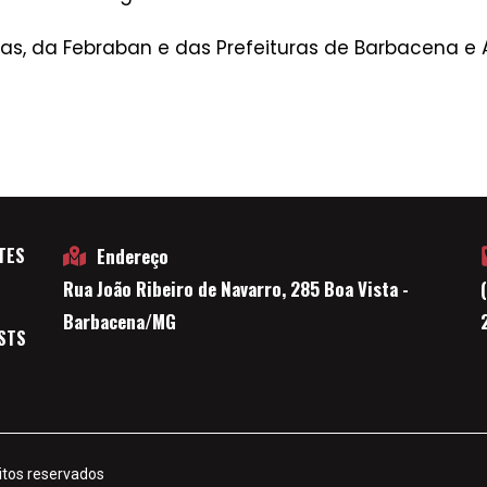
s, da Febraban e das Prefeituras de Barbacena e A
TES
Endereço
Rua João Ribeiro de Navarro, 285 Boa Vista -
E
Barbacena/MG
STS
itos reservados