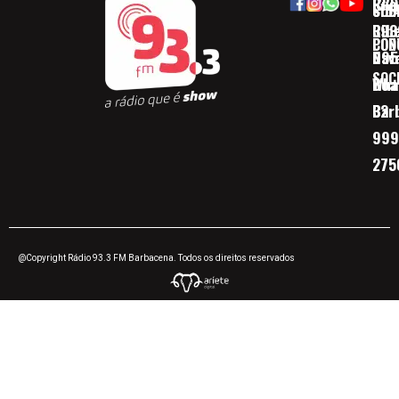
Rua
(32)
SOB
CID
Ribe
393
CON
POD
Nav
095
SOC
Boa 
Wha
Bar
32
999
275
@Copyright Rádio 93.3 FM Barbacena. Todos os direitos reservados