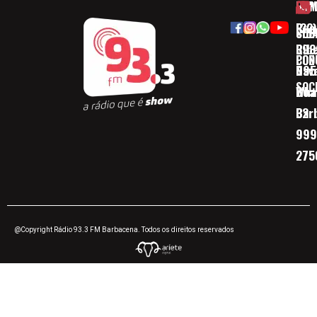
HOM
ESP
Rua
(32)
SOB
CID
Ribe
393
CON
POD
Nav
095
SOC
Boa 
Wha
Bar
32
999
275
@Copyright Rádio 93.3 FM Barbacena. Todos os direitos reservados