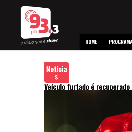
HOME
PROGRAM
Notícia
s
Veículo furtado é recuperad