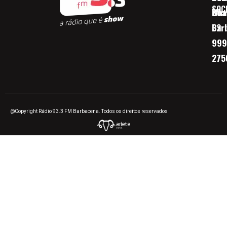
SOC
Boa 
Wha
Bar
32
999
275
@Copyright Rádio 93.3 FM Barbacena. Todos os direitos reservados