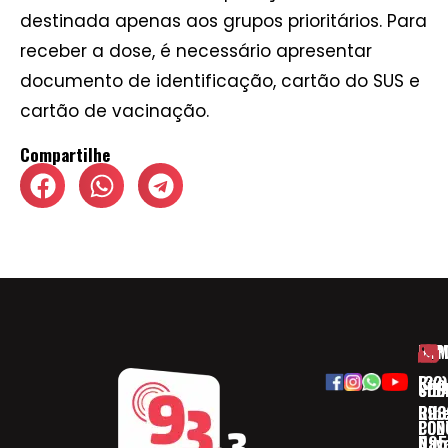
destinada apenas aos grupos prioritários. Para
receber a dose, é necessário apresentar
documento de identificação, cartão do SUS e
cartão de vacinação.
Compartilhe
HOM
ESP
Rua
(32)
SOB
CID
Ribe
393
CON
POD
Nav
095