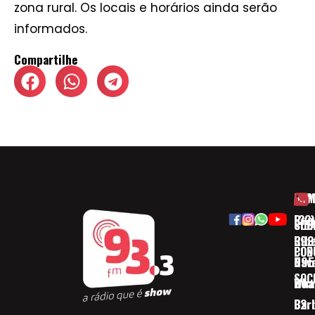
zona rural. Os locais e horários ainda serão
informados.
Compartilhe
HOM
ESP
Rua
(32)
SOB
CID
Ribe
393
CON
POD
Nav
095
SOC
Boa 
Wha
Bar
32