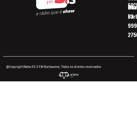
SOC
Boa 
Wha
Bar
32
999
275
@Copyright Rádio 93.3 FM Barbacena. Todos os direitos reservados