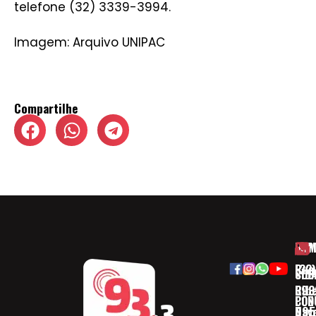
telefone (32) 3339-3994.
Imagem:
Arquivo UNIPAC
Compartilhe
HOM
ESP
Rua
(32)
SOB
CID
Ribe
393
CON
POD
Nav
095