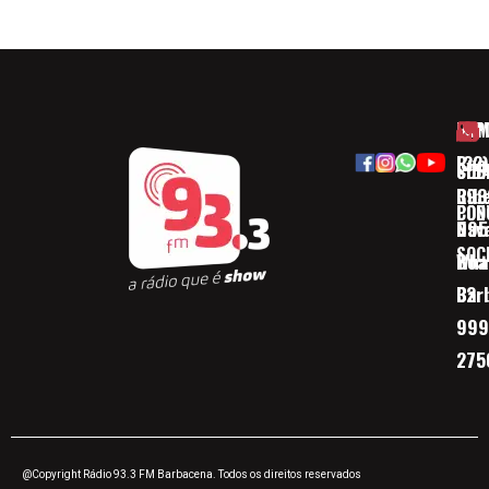
HOM
ESP
Rua
(32)
SOB
CID
Ribe
393
CON
POD
Nav
095
SOC
Boa 
Wha
Bar
32
999
275
@Copyright Rádio 93.3 FM Barbacena. Todos os direitos reservados