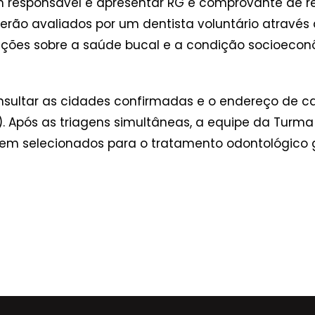
responsável e apresentar RG e comprovante de res
erão avaliados por um dentista voluntário através
ações sobre a saúde bucal e a condição socioecon
.
onsultar as cidades confirmadas e o endereço de c
. Após as triagens simultâneas, a equipe da Turma
rem selecionados para o tratamento odontológico 