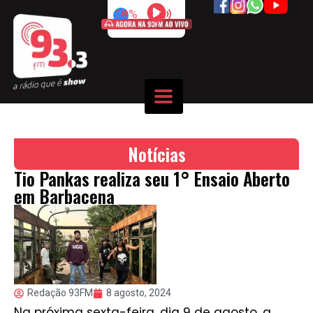
50%
Notícias
Tio Pankas realiza seu 1° Ensaio Aberto
em Barbacena
Redação 93FM
8 agosto, 2024
Na próxima sexta-feira, dia 9 de agosto, a