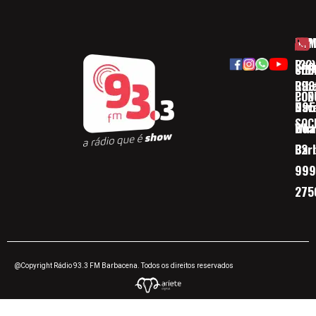
HOM
ESP
Rua
(32)
SOB
CID
Ribe
393
CON
POD
Nav
095
SOC
Boa 
Wha
Bar
32
999
275
@Copyright Rádio 93.3 FM Barbacena. Todos os direitos reservados