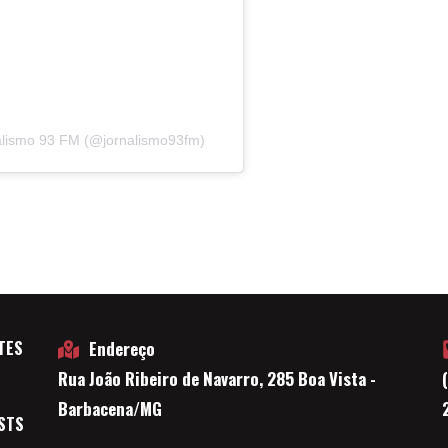
alismo 93 FM (@jornalismo93fm)
TES
Endereço
Rua João Ribeiro de Navarro, 285 Boa Vista -
E
Barbacena/MG
STS