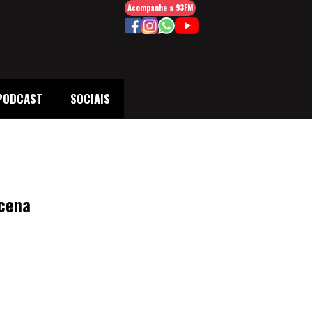
Acompanhe a 93FM
PODCAST
SOCIAIS
acena