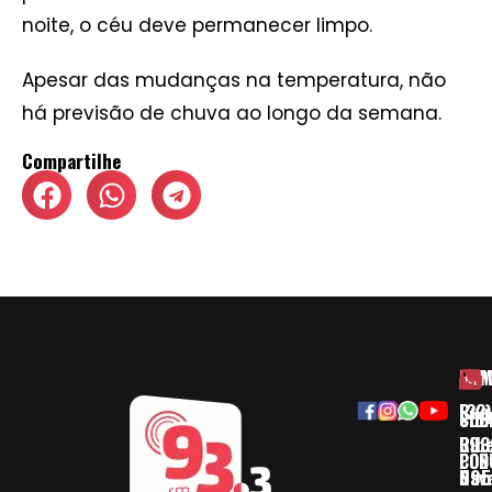
noite, o céu deve permanecer limpo.
Apesar das mudanças na temperatura, não
há previsão de chuva ao longo da semana.
Compartilhe
HOM
ESP
Rua
(32)
SOB
CID
Ribe
393
CON
POD
Nav
095