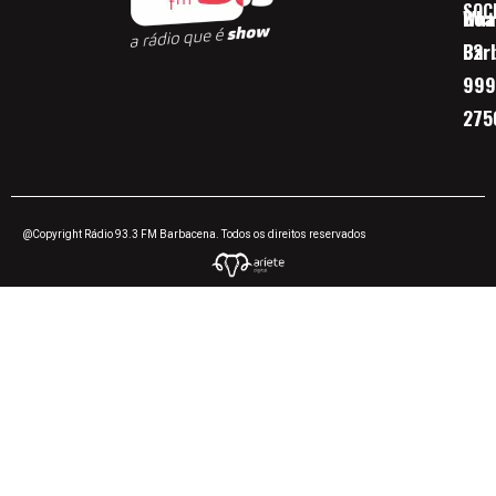
SOC
Boa 
Wha
Bar
32
999
275
@Copyright Rádio 93.3 FM Barbacena. Todos os direitos reservados