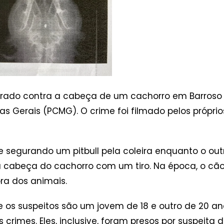
atirado contra a cabeça de um cachorro em Barros
inas Gerais (PCMG). O crime foi filmado pelos própri
gurando um pitbull pela coleira enquanto o outro
cabeça do cachorro com um tiro. Na época, o cão 
ra dos animais.
ue os suspeitos são um jovem de 18 e outro de 20 
os crimes. Eles, inclusive, foram presos por suspei