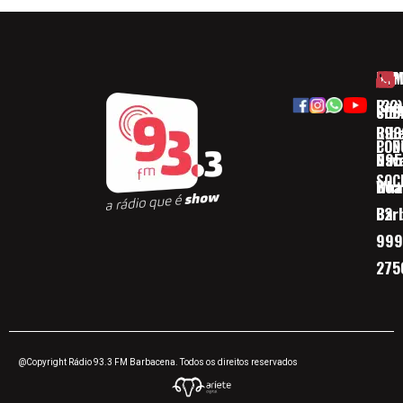
HOM
ESP
Rua
(32)
SOB
CID
Ribe
393
CON
POD
Nav
095
SOC
Boa 
Wha
Bar
32
999
275
@Copyright Rádio 93.3 FM Barbacena. Todos os direitos reservados