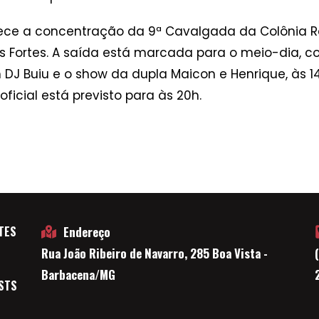
ece a concentração da 9ª Cavalgada da Colônia Ro
as Fortes. A saída está marcada para o meio-dia,
 DJ Buiu e o show da dupla Maicon e Henrique, às 14h
icial está previsto para às 20h.
TES
Endereço
Rua João Ribeiro de Navarro, 285 Boa Vista -
E
Barbacena/MG
STS