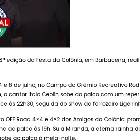
ª edição da Festa da Colônia, em Barbacena, realiz
 e 6 de julho, no Campo do Grêmio Recreativo Rodrig
, o cantor Italo Ceolin sobe ao palco com um reper
ece às 22h30, seguida do show do forrozeiro Ligeirinh
 OFF Road 4×4 e 4×2 dos Amigos da Colônia, promo
torna ao palco às 19h. Sula Miranda, a eterna rainha
 sobe ao palco à meia-noite.