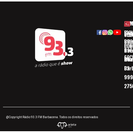
HOM
ESP
Rua
(32)
SOB
CID
Ribe
393
CON
POD
Nav
095
SOC
Boa 
Wha
Bar
32
999
275
@Copyright Rádio 93.3 FM Barbacena. Todos os direitos reservados