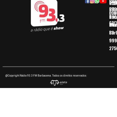
Rua
(32)
SOB
CID
Ribe
393
CON
POD
Nav
095
SOC
Boa 
Wha
Bar
32
999
275
@Copyright Rádio 93.3 FM Barbacena. Todos os direitos reservados