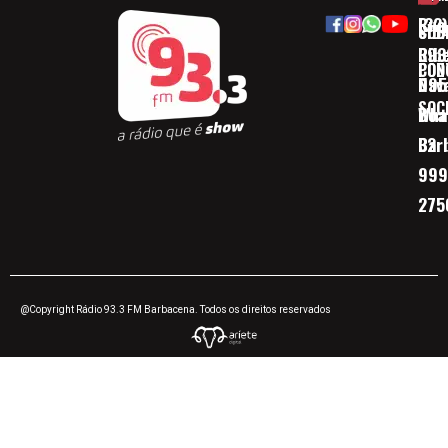
Rua
(32)
SOB
CID
Ribe
393
CON
POD
Nav
095
SOC
Boa 
Wha
Bar
32
999
275
@Copyright Rádio 93.3 FM Barbacena. Todos os direitos reservados