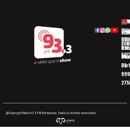
HOM
ESP
Rua
(32)
SOB
CID
Ribe
393
CON
POD
Nav
095
SOC
Boa 
Wha
Bar
32
999
275
@Copyright Rádio 93.3 FM Barbacena. Todos os direitos reservados