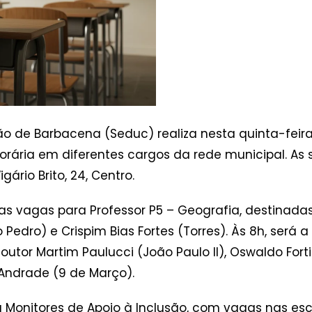
ão de Barbacena (Seduc) realiza nesta quinta-feira
rária em diferentes cargos da rede municipal. As
gário Brito, 24, Centro.
as vagas para Professor P5 – Geografia, destinada
edro) e Crispim Bias Fortes (Torres). Às 8h, será a
tor Martim Paulucci (João Paulo II), Oswaldo Fortin
 Andrade (9 de Março).
a Monitores de Apoio à Inclusão, com vagas nas esc