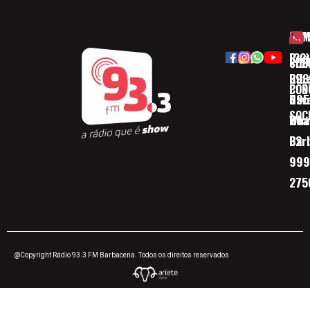
HOM
ESP
Rua
(32)
SOB
CID
Ribe
393
CON
POD
Nav
095
SOC
Boa 
Wha
Bar
32
999
275
@Copyright Rádio 93.3 FM Barbacena. Todos os direitos reservados