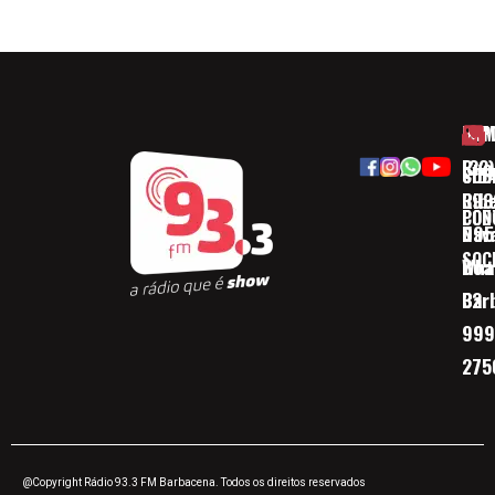
HOM
ESP
Rua
(32)
SOB
CID
Ribe
393
CON
POD
Nav
095
SOC
Boa 
Wha
Bar
32
999
275
@Copyright Rádio 93.3 FM Barbacena. Todos os direitos reservados