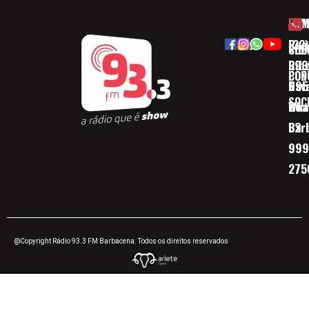
HOM
ESP
Rua
(32)
SOB
CID
Ribe
393
CON
POD
Nav
095
SOC
Boa 
Wha
Bar
32
999
275
@Copyright Rádio 93.3 FM Barbacena. Todos os direitos reservados