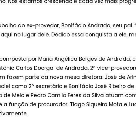
ho. Nós estamos crescendo e cada vez mais progr
alho do ex-provedor, Bonifácio Andrada, seu pai. “
aqui no lugar dele. Dedico essa conquista a ele, m
 composta por Maria Angélica Borges de Andrada, 
 Antônio Carlos Doorgal de Andrada, 2º vice-provedor
m fazem parte da nova mesa diretora: José de Arim
iel como 2º secretário e Bonifácio José Ribeiro de
o de Melo e Pedro Camilo Feres da Silva atuam como
me a função de procurador. Tiago Siqueira Mota e 
ctivamente.