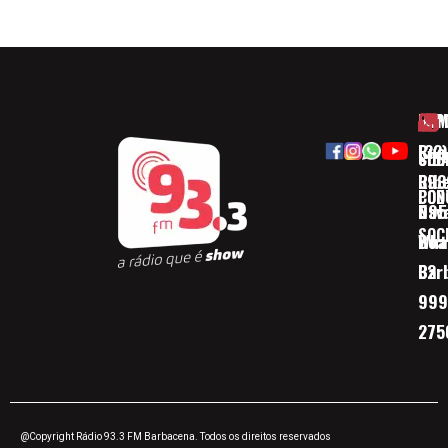
HOM
ESP
Rua
(32)
SOB
CID
Ribe
393
CON
POD
Nav
095
SOC
Boa 
Wha
Bar
32
999
275
@Copyright Rádio 93.3 FM Barbacena. Todos os direitos reservados