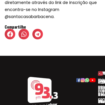
diretamente através do link de inscrição que
encontra-se no Instagram
@santacasabarbacena.
Compartilhe
HOM
ESP
Rua
(32)
SOB
CID
Ribe
393
CON
POD
Nav
095
SOC
Boa 
Wha